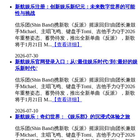
新航娱乐注册：创新娱乐新纪元：未来数字世界的可能
性与挑战
信乐团(Shin Band)携新歌《反派》摇滚回归!由团长兼鼓
手Michael、主唱飞鸣、键盘手Tomi、吉他手力Q于2026
年重整姿态、蓄势待发，推出全新单曲《反派》，新歌
将于1月21日 M...
【查看详细】
2026-07-30
新航娱乐官网登录入口：从\'最佳娱乐时代\'到\'最好的娱
乐新时代\'
信乐团(Shin Band)携新歌《反派》摇滚回归!由团长兼鼓
手Michael、主唱飞鸣、键盘手Tomi、吉他手力Q于2026
年重整姿态、蓄势待发，推出全新单曲《反派》，新歌
将于1月21日 M...
【查看详细】
2026-07-10
新航娱乐：奇幻世界：《娱乐郡》的沉浸式体验之旅
信乐团(Shin Band)携新歌《反派》摇滚回归!由团长兼鼓
手Michael、主唱飞鸣、键盘手Tomi、吉他手力Q于2026