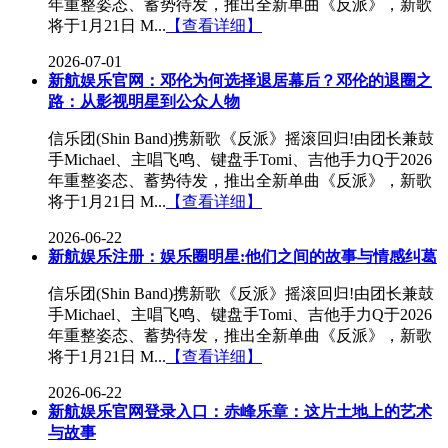
年重整姿态、蓄势待发，推出全新单曲《反派》，新歌
将于1月21日 M...
【查看详细】
2026-07-01
新航娱乐官网：邓伦为何选择退居幕后？邓伦的退圈之
路：从影视明星到公众人物
信乐团(Shin Band)携新歌《反派》摇滚回归!由团长兼鼓
手Michael、主唱飞鸣、键盘手Tomi、吉他手力Q于2026
年重整姿态、蓄势待发，推出全新单曲《反派》，新歌
将于1月21日 M...
【查看详细】
2026-06-22
新航娱乐注册：娱乐圈明星:他们之间的故事与情感纠葛
信乐团(Shin Band)携新歌《反派》摇滚回归!由团长兼鼓
手Michael、主唱飞鸣、键盘手Tomi、吉他手力Q于2026
年重整姿态、蓄势待发，推出全新单曲《反派》，新歌
将于1月21日 M...
【查看详细】
2026-06-22
新航娱乐官网登录入口：赤峰乐章：这片土地上的艺术
与故事